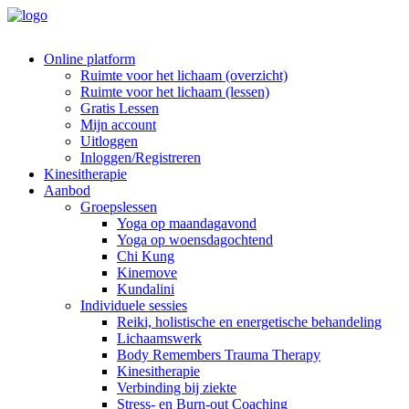
Online platform
Ruimte voor het lichaam (overzicht)
Ruimte voor het lichaam (lessen)
Gratis Lessen
Mijn account
Uitloggen
Inloggen/Registreren
Kinesitherapie
Aanbod
Groepslessen
Yoga op maandagavond
Yoga op woensdagochtend
Chi Kung
Kinemove
Kundalini
Individuele sessies
Reiki, holistische en energetische behandeling
Lichaamswerk
Body Remembers Trauma Therapy
Kinesitherapie
Verbinding bij ziekte
Stress- en Burn-out Coaching