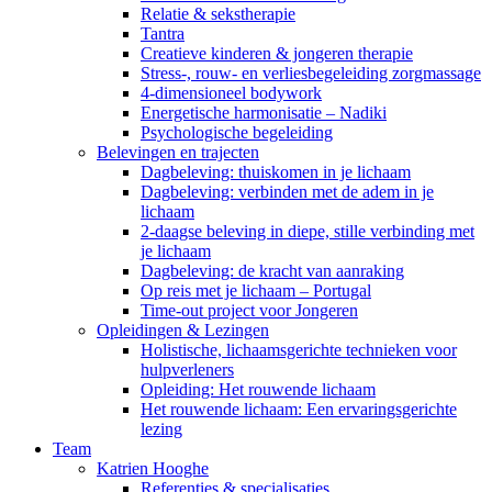
Relatie & sekstherapie
Tantra
Creatieve kinderen & jongeren therapie
Stress-, rouw- en verliesbegeleiding zorgmassage
4-dimensioneel bodywork
Energetische harmonisatie – Nadiki
Psychologische begeleiding
Belevingen en trajecten
Dagbeleving: thuiskomen in je lichaam
Dagbeleving: verbinden met de adem in je
lichaam
2-daagse beleving in diepe, stille verbinding met
je lichaam
Dagbeleving: de kracht van aanraking
Op reis met je lichaam – Portugal
Time-out project voor Jongeren
Opleidingen & Lezingen
Holistische, lichaamsgerichte technieken voor
hulpverleners
Opleiding: Het rouwende lichaam
Het rouwende lichaam: Een ervaringsgerichte
lezing
Team
Katrien Hooghe
Referenties & specialisaties