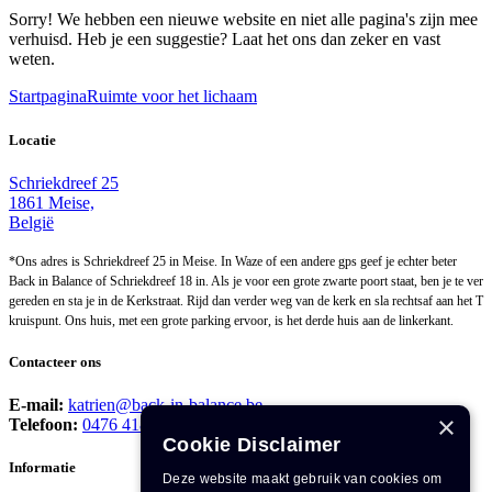
Sorry! We hebben een nieuwe website en niet alle pagina's zijn mee
verhuisd. Heb je een suggestie? Laat het ons dan zeker en vast
weten.
Startpagina
Ruimte voor het lichaam
Locatie
Schriekdreef 25
1861 Meise,
België
*Ons adres is Schriekdreef 25 in Meise. In Waze of een andere gps geef je echter beter
Back in Balance of Schriekdreef 18 in. Als je voor een grote zwarte poort staat, ben je te ver
gereden en sta je in de Kerkstraat. Rijd dan verder weg van de kerk en sla rechtsaf aan het T
kruispunt. Ons huis, met een grote parking ervoor, is het derde huis aan de linkerkant.
Contacteer ons
E-mail:
katrien@back-in-balance.be
×
Telefoon
:
0476 418 240
Cookie Disclaimer
Informatie
Deze website maakt gebruik van cookies om