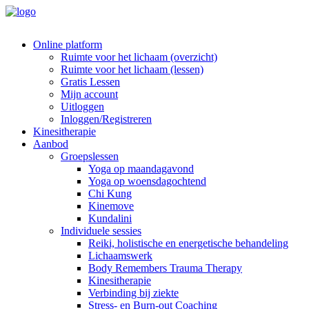
Online platform
Ruimte voor het lichaam (overzicht)
Ruimte voor het lichaam (lessen)
Gratis Lessen
Mijn account
Uitloggen
Inloggen/Registreren
Kinesitherapie
Aanbod
Groepslessen
Yoga op maandagavond
Yoga op woensdagochtend
Chi Kung
Kinemove
Kundalini
Individuele sessies
Reiki, holistische en energetische behandeling
Lichaamswerk
Body Remembers Trauma Therapy
Kinesitherapie
Verbinding bij ziekte
Stress- en Burn-out Coaching