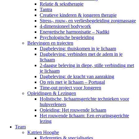
Relatie & sekstherapie
Tantra
Creatieve kinderen & jongeren therapie
Stress-, rouw- en verliesbegeleiding zorgmassage
4-dimensioneel bodywork
Energetische harmonisatie – Nadiki
Psychologische begeleiding
Belevingen en trajecten
Dagbeleving: thuiskomen in je lichaam
Dagbeleving: verbinden met de adem in je
lichaam
2-daagse beleving in diepe, stille verbinding met
je lichaam
Dagbeleving: de kracht van aanraking
Op reis met je lichaam – Portugal
Time-out project voor Jongeren
Opleidingen & Lezingen
Holistische, lichaamsgerichte technieken voor
hulpverleners
Opleiding: Het rouwende lichaam
Het rouwende lichaam: Een ervaringsgerichte
lezing
Team
Katrien Hooghe
Referenties & specialisaties